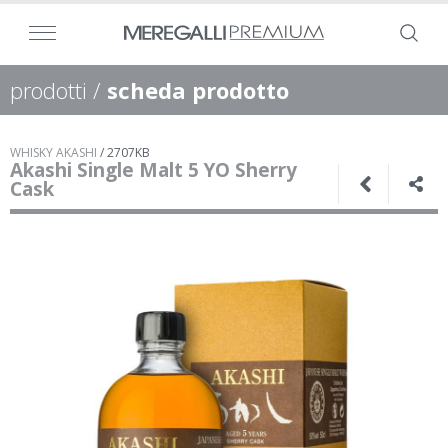
prodotti
/
scheda prodotto
WHISKY AKASHI
/
2707KB
Akashi Single Malt 5 YO Sherry
Cask