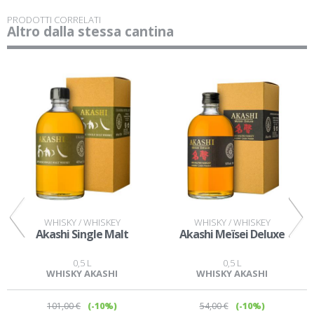
PRODOTTI CORRELATI
Altro dalla stessa cantina
WHISKY / WHISKEY
WHISKY / WHISKEY
k
Akashi Single Malt
Akashi Meïsei Deluxe
0,5 L
0,5 L
WHISKY AKASHI
WHISKY AKASHI
101
,00 €
(-10%)
54
,00 €
(-10%)