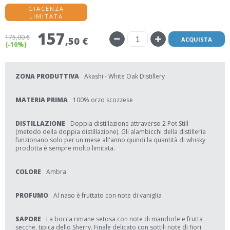
GIACENZA
LIMITATA
157
175
,00 €
,50 €
ACQUISTA
(-10%)
ZONA PRODUTTIVA
Akashi - White Oak Distillery
MATERIA PRIMA
100% orzo scozzese
DISTILLAZIONE
Doppia distillazione attraverso 2 Pot Still
(metodo della doppia distillazione). Gli alambicchi della distilleria
funzionano solo per un mese all'anno quindi la quantità di whisky
prodotta è sempre molto limitata.
COLORE
Ambra
PROFUMO
Al naso è fruttato con note di vaniglia
SAPORE
La bocca rimane setosa con note di mandorle e frutta
secche, tipica dello Sherry. Finale delicato con sottili note di fiori