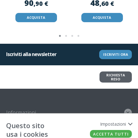
90
48
,90 €
,60 €
ACQUISTA
ACQUISTA
Iscriviti alla newsletter
ISCRIVITI ORA
Vuoi restituire un articolo?
RICHIESTA
Richiedi il reso in pochi clic
RESO
Informazioni
Questo sito
Impostazioni
Contatto
usa i cookies
ACCETTA TUTTI