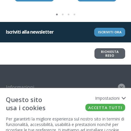
Iscriviti alla newsletter
ISCRIVITI ORA
Vuoi restituire un articolo?
RICHIESTA
Richiedi il reso in pochi clic
RESO
Informazioni
Questo sito
Impostazioni
Contatto
usa i cookies
ACCETTA TUTTI
Legal
Per garantirti la migliore esperienza sul nostro sito in termini di
funzionalità, accessibilità, usabilità e prestazioni nonché per
Gestore del sito
ricordare le tue preferenze, ti invitiamo ad installare i cookie