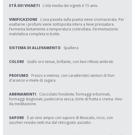
ETÀ DEI VIGNETI
L'età media dei vigneti è 15 anni.
VINIFICAZIONE
L'uva passita sulla pianta viene criomacerata. Per
esaltarne i profumi viene sottoposta intera a lieve pressatura.
Fermenta lentamente a temperatura controllata. Fermentazione
malolattica completa in botte.
SISTEMA DI ALLEVAMENTO
Spalliera
COLORE
Giallo oro tenue, brillante, con lievi riflessi ambrati.
PROFUMO
Fresco e intenso, con caratteristici sentori di fiori
d'arancio e miele di zagara.
ABBINAMENTI
Cioccolato fondente, formaggi erborinati,
formaggi stagionati, pasticceria secca, torte di frutta e crema. Vino
da meditazione.
SAPORE
È un vino ampio con sapore di Moscato, ricco, con
zuccheri residui netti ma dal retrogusto asciutto.