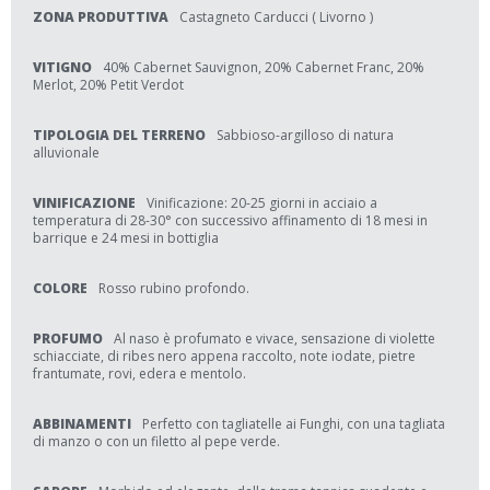
ZONA PRODUTTIVA
Castagneto Carducci ( Livorno )
VITIGNO
40% Cabernet Sauvignon, 20% Cabernet Franc, 20%
Merlot, 20% Petit Verdot
TIPOLOGIA DEL TERRENO
Sabbioso-argilloso di natura
alluvionale
VINIFICAZIONE
Vinificazione: 20-25 giorni in acciaio a
temperatura di 28-30° con successivo affinamento di 18 mesi in
barrique e 24 mesi in bottiglia
COLORE
Rosso rubino profondo.
PROFUMO
Al naso è profumato e vivace, sensazione di violette
schiacciate, di ribes nero appena raccolto, note iodate, pietre
frantumate, rovi, edera e mentolo.
ABBINAMENTI
Perfetto con tagliatelle ai Funghi, con una tagliata
di manzo o con un filetto al pepe verde.