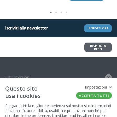
Iscriviti alla newsletter
ISCRIVITI ORA
Vuoi restituire un articolo?
RICHIESTA
Richiedi il reso in pochi clic
RESO
Informazioni
Questo sito
Impostazioni
Contatto
usa i cookies
ACCETTA TUTTI
Legal
Per garantirti la migliore esperienza sul nostro sito in termini di
funzionalità, accessibilità, usabilità e prestazioni nonché per
Gestore del sito
ricordare le tue preferenze, ti invitiamo ad installare i cookie