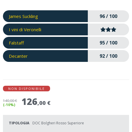
96 / 100
James Suckling
I vini di Veronelli
95 / 100
Falstaff
92 / 100
Decanter
NON DISPONIBILE
126
140
,00 €
,00 €
(-10%)
TIPOLOGIA
DOC Bolgheri Rosso Superiore