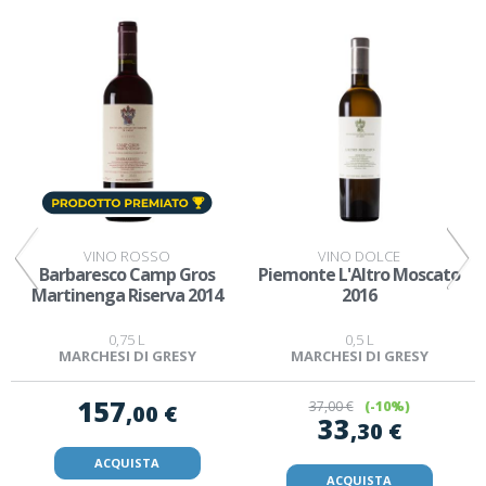
VINO ROSSO
VINO DOLCE
Barbaresco Camp Gros
Piemonte L'Altro Moscato
Martinenga Riserva 2014
2016
0,75 L
0,5 L
MARCHESI DI GRESY
MARCHESI DI GRESY
157
37
,00 €
(-10%)
,00 €
33
,30 €
ACQUISTA
ACQUISTA