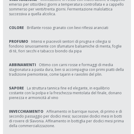
emerso per otto/dieci giorni a temperatura controllata e a cappello
sommerso per venti/trenta giorni. Fermentazione malolattica
successiva a quella alcolica.
COLORE
Brillante rosso granato con lievi riflessi aranciati
PROFUMO
Intensi e piacevoli sentori di prugna e ciliegia si
fondono sinuosamente con sfumature balsamiche di menta, foglie
di tè, fiori secchi e tabacco biondo da pipa
ABBINAMENTI
Ottimo con carni rosse e formaggi di media
stagionatura a pasta dura, ben si accompagna con primi piatti della
tradizione piemontese, come tajarin e raviolini del plin.
SAPORE
La struttura tannica fine ed elegante, in equilibrio
costante con la polpa e la freschezza mentolata del finale, donano
pienezza e armonicità al vino
INVECCHIAMENTO
Affinamento in barrique nuove, di primo e di
secondo passaggio per dodici mesi; successivi dodici mesi in botti
di rovere di Slavonia. Affinamento in bottiglia per dodici mesi prima
della commercializzazione.