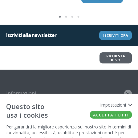
Iscriviti alla newsletter
ISCRIVITI ORA
Vuoi restituire un articolo?
RICHIESTA
Richiedi il reso in pochi clic
RESO
Informazioni
Questo sito
Impostazioni
Contatto
usa i cookies
ACCETTA TUTTI
Legal
Per garantirti la migliore esperienza sul nostro sito in termini di
funzionalità, accessibilità, usabilità e prestazioni nonché per
Gestore del sito