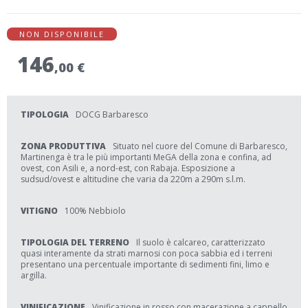
NON DISPONIBILE
146
,00 €
TIPOLOGIA
DOCG Barbaresco
ZONA PRODUTTIVA
Situato nel cuore del Comune di Barbaresco,
Martinenga è tra le più importanti MeGA della zona e confina, ad
ovest, con Asili e, a nord-est, con Rabaja. Esposizione a
sudsud/ovest e altitudine che varia da 220m a 290m s.l.m.
VITIGNO
100% Nebbiolo
TIPOLOGIA DEL TERRENO
Il suolo è calcareo, caratterizzato
quasi interamente da strati marnosi con poca sabbia ed i terreni
presentano una percentuale importante di sedimenti fini, limo e
argilla.
VINIFICAZIONE
Vinificazione in rosso con macerazione a cappello