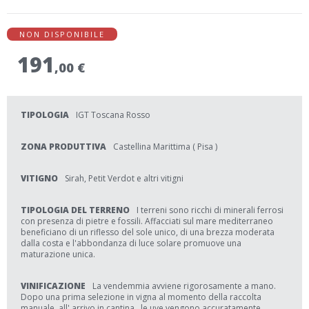
NON DISPONIBILE
191
,00 €
TIPOLOGIA
IGT Toscana Rosso
ZONA PRODUTTIVA
Castellina Marittima ( Pisa )
VITIGNO
Sirah, Petit Verdot e altri vitigni
TIPOLOGIA DEL TERRENO
I terreni sono ricchi di minerali ferrosi
con presenza di pietre e fossili. Affacciati sul mare mediterraneo
beneficiano di un riflesso del sole unico, di una brezza moderata
dalla costa e l'abbondanza di luce solare promuove una
maturazione unica.
VINIFICAZIONE
La vendemmia avviene rigorosamente a mano.
Dopo una prima selezione in vigna al momento della raccolta
manuale, all' arrivo in cantina , le uve vengono accuratamente