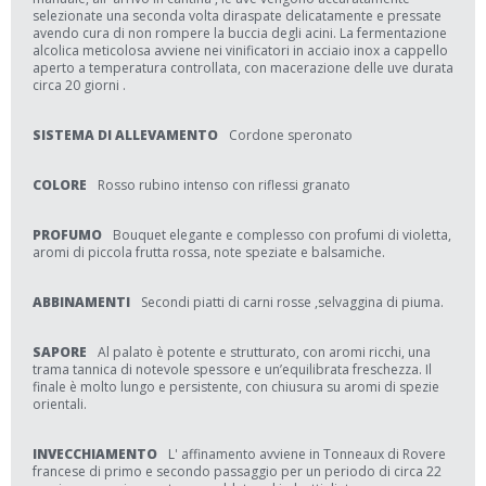
selezionate una seconda volta diraspate delicatamente e pressate
avendo cura di non rompere la buccia degli acini. La fermentazione
alcolica meticolosa avviene nei vinificatori in acciaio inox a cappello
aperto a temperatura controllata, con macerazione delle uve durata
circa 20 giorni .
SISTEMA DI ALLEVAMENTO
Cordone speronato
COLORE
Rosso rubino intenso con riflessi granato
PROFUMO
Bouquet elegante e complesso con profumi di violetta,
aromi di piccola frutta rossa, note speziate e balsamiche.
ABBINAMENTI
Secondi piatti di carni rosse ,selvaggina di piuma.
SAPORE
Al palato è potente e strutturato, con aromi ricchi, una
trama tannica di notevole spessore e un’equilibrata freschezza. Il
finale è molto lungo e persistente, con chiusura su aromi di spezie
orientali.
INVECCHIAMENTO
L' affinamento avviene in Tonneaux di Rovere
francese di primo e secondo passaggio per un periodo di circa 22