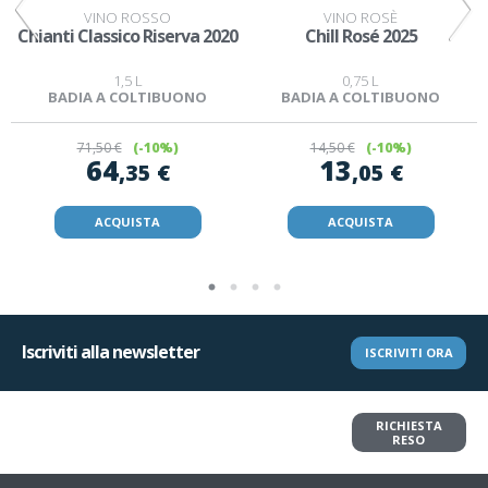
VINO ROSSO
VINO ROSÈ
Chianti Classico Riserva 2020
Chill Rosé 2025
1,5 L
0,75 L
BADIA A COLTIBUONO
BADIA A COLTIBUONO
71
,50 €
(-10%)
14
,50 €
(-10%)
64
13
,35 €
,05 €
ACQUISTA
ACQUISTA
Iscriviti alla newsletter
ISCRIVITI ORA
Vuoi restituire un articolo?
RICHIESTA
Richiedi il reso in pochi clic
RESO