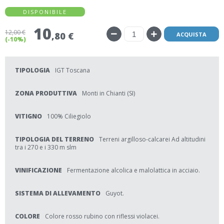
DISPONIBILE
10
12
,00 €
,80 €
ACQUISTA
(-10%)
TIPOLOGIA
IGT Toscana
ZONA PRODUTTIVA
Monti in Chianti (SI)
VITIGNO
100% Ciliegiolo
TIPOLOGIA DEL TERRENO
Terreni argilloso-calcarei Ad altitudini
tra i 270 e i 330 m slm
VINIFICAZIONE
Fermentazione alcolica e malolattica in acciaio.
SISTEMA DI ALLEVAMENTO
Guyot.
COLORE
Colore rosso rubino con riflessi violacei.