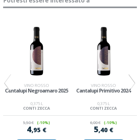
Potresti essere interessato a
VINO ROSSO
VINO ROSSO
Cantalupi Negroamaro 2025
Cantalupi Primitivo 2024
0,375 L
0,375 L
CONTI ZECCA
CONTI ZECCA
5
,50 €
(-10%)
6
,00 €
(-10%)
4
5
,95 €
,40 €