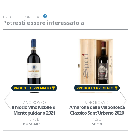
PRODOTTI CORRELATI
Potresti essere interessato a
VINO ROSSO
VINO ROSSO
Il Nocio Vino Nobile di
Amarone della Valpolicella
Montepulciano 2021
Classico Sant'Urbano 2020
0,75 L
1,5 L
BOSCARELLI
SPERI