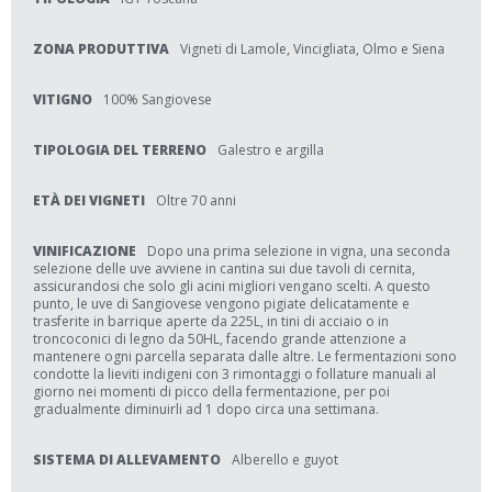
ZONA PRODUTTIVA
Vigneti di Lamole, Vincigliata, Olmo e Siena
VITIGNO
100% Sangiovese
TIPOLOGIA DEL TERRENO
Galestro e argilla
ETÀ DEI VIGNETI
Oltre 70 anni
VINIFICAZIONE
Dopo una prima selezione in vigna, una seconda
selezione delle uve avviene in cantina sui due tavoli di cernita,
assicurandosi che solo gli acini migliori vengano scelti. A questo
punto, le uve di Sangiovese vengono pigiate delicatamente e
trasferite in barrique aperte da 225L, in tini di acciaio o in
troncoconici di legno da 50HL, facendo grande attenzione a
mantenere ogni parcella separata dalle altre. Le fermentazioni sono
condotte la lieviti indigeni con 3 rimontaggi o follature manuali al
giorno nei momenti di picco della fermentazione, per poi
gradualmente diminuirli ad 1 dopo circa una settimana.
SISTEMA DI ALLEVAMENTO
Alberello e guyot