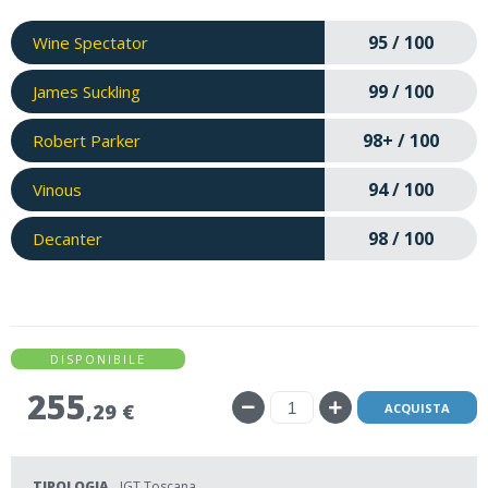
95 / 100
Wine Spectator
99 / 100
James Suckling
98+ / 100
Robert Parker
94 / 100
Vinous
98 / 100
Decanter
DISPONIBILE
255
,29 €
ACQUISTA
TIPOLOGIA
IGT Toscana