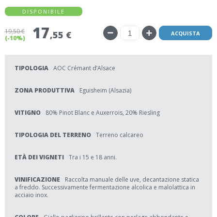
DISPONIBILE
17
19
,50 €
,55 €
ACQUISTA
(-10%)
TIPOLOGIA
AOC Crémant d’Alsace
ZONA PRODUTTIVA
Eguisheim (Alsazia)
VITIGNO
80% Pinot Blanc e Auxerrois, 20% Riesling
TIPOLOGIA DEL TERRENO
Terreno calcareo
ETÀ DEI VIGNETI
Tra i 15 e 18 anni.
VINIFICAZIONE
Raccolta manuale delle uve, decantazione statica
a freddo. Successivamente fermentazione alcolica e malolattica in
acciaio inox.