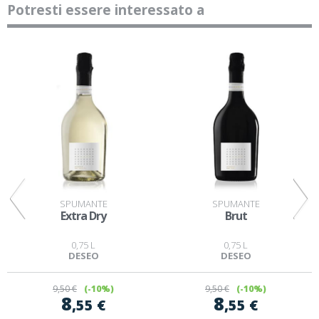
Potresti essere interessato a
SPUMANTE
SPUMANTE
Extra Dry
Brut
0,75 L
0,75 L
DESEO
DESEO
9
,50 €
(-10%)
9
,50 €
(-10%)
8
8
,55 €
,55 €