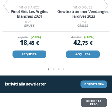
VINO BIANCO
VINO DOLCE
s
Pinot Gris Les Argiles
Gewürztraminer Vendanges
M
Blanches 2024
Tardives 2023
0,75 L
0,75 L
GRUSS
GRUSS
20
,50 €
(-10%)
47
,50 €
(-10%)
18
42
,45 €
,75 €
ACQUISTA
ACQUISTA
Iscriviti alla newsletter
ISCRIVITI ORA
Vuoi restituire un articolo?
RICHIESTA
Richiedi il reso in pochi clic
RESO