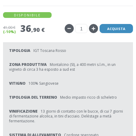
DISPONIBILE
36
41
,00 €
,90 €
ACQUISTA
(-10%)
TIPOLOGIA
IGT Toscana Rosso
ZONA PRODUTTIVA
Montalcino (SI), a 400 metri s.l.m., in un
vigneto di circa 3 ha esposto a sud est
VITIGNO
100% Sangiovese
TIPOLOGIA DEL TERRENO
Medio impasto ricco di scheletro
VINIFICAZIONE
13 giorni di contatto con le bucce, di cui 7 giorni
di fermentazione alcolica, in tini d’acciaio. Deléstage a metà
fermentazione.
SISTEMA DI ALLEVAMENTO
Cordone speronato