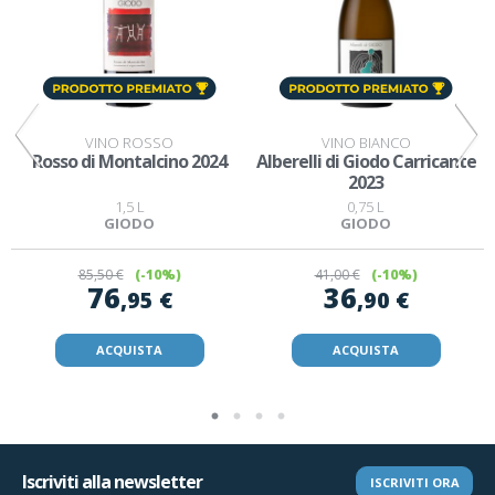
VINO ROSSO
VINO BIANCO
Rosso di Montalcino 2024
Alberelli di Giodo Carricante
B
2023
1,5 L
0,75 L
GIODO
GIODO
85
,50 €
(-10%)
41
,00 €
(-10%)
76
36
,95 €
,90 €
ACQUISTA
ACQUISTA
Iscriviti alla newsletter
ISCRIVITI ORA