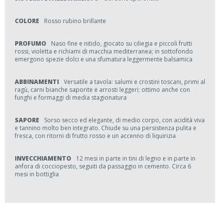
COLORE
Rosso rubino brillante
PROFUMO
Naso fine e nitido, giocato su ciliegia e piccoli frutti
rossi, violetta e richiami di macchia mediterranea; in sottofondo
emergono spezie dolci e una sfumatura leggermente balsamica
ABBINAMENTI
Versatile a tavola: salumi e crostini toscani, primi al
ragù, carni bianche saporite e arrosti leggeri; ottimo anche con
funghi e formaggi di media stagionatura
SAPORE
Sorso secco ed elegante, di medio corpo, con acidità viva
e tannino molto ben integrato. Chiude su una persistenza pulita e
fresca, con ritorni di frutto rosso e un accenno di liquirizia
INVECCHIAMENTO
12 mesi in parte in tini di legno e in parte in
anfora di cocciopesto, seguiti da passaggio in cemento. Circa 6
mesi in bottiglia