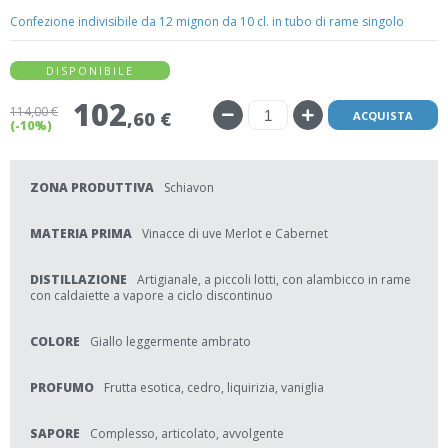
Confezione indivisibile da 12 mignon da 10 cl. in tubo di rame singolo
DISPONIBILE
102
114
,00 €
,60 €
ACQUISTA
(-10%)
ZONA PRODUTTIVA
Schiavon
MATERIA PRIMA
Vinacce di uve Merlot e Cabernet
DISTILLAZIONE
Artigianale, a piccoli lotti, con alambicco in rame
con caldaiette a vapore a ciclo discontinuo
COLORE
Giallo leggermente ambrato
PROFUMO
Frutta esotica, cedro, liquirizia, vaniglia
SAPORE
Complesso, articolato, avvolgente