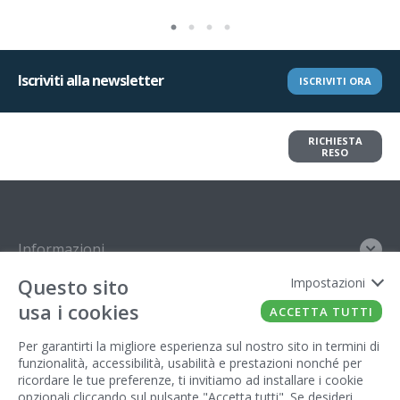
Iscriviti alla newsletter
ISCRIVITI ORA
Vuoi restituire un articolo?
RICHIESTA
Richiedi il reso in pochi clic
RESO
Informazioni
Questo sito
Impostazioni
Contatto
usa i cookies
ACCETTA TUTTI
Legal
Per garantirti la migliore esperienza sul nostro sito in termini di
funzionalità, accessibilità, usabilità e prestazioni nonché per
Gestore del sito
ricordare le tue preferenze, ti invitiamo ad installare i cookie
opzionali cliccando sul pulsante "Accetta tutti". Se desideri