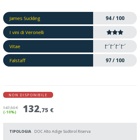
94 / 100
James Suckling
I vini di Veronelli
Vitae
97 / 100
Falstaff
NON DISPONIBILE
132
147
,50 €
,75 €
(-10%)
TIPOLOGIA
DOC Alto Adige Südtirol Riserva