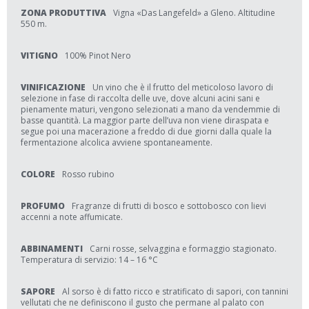
ZONA PRODUTTIVA
Vigna «Das Langefeld» a Gleno. Altitudine
550 m.
VITIGNO
100% Pinot Nero
VINIFICAZIONE
Un vino che è il frutto del meticoloso lavoro di
selezione in fase di raccolta delle uve, dove alcuni acini sani e
pienamente maturi, vengono selezionati a mano da vendemmie di
basse quantità. La maggior parte dell’uva non viene diraspata e
segue poi una macerazione a freddo di due giorni dalla quale la
fermentazione alcolica avviene spontaneamente.
COLORE
Rosso rubino
PROFUMO
Fragranze di frutti di bosco e sottobosco con lievi
accenni a note affumicate.
ABBINAMENTI
Carni rosse, selvaggina e formaggio stagionato.
Temperatura di servizio: 14 – 16 °C
SAPORE
Al sorso è di fatto ricco e stratificato di sapori, con tannini
vellutati che ne definiscono il gusto che permane al palato con