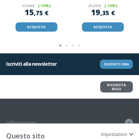
17
,50 €
(-10%)
21
,50 €
(-10%)
15
19
,75 €
,35 €
ACQUISTA
ACQUISTA
Iscriviti alla newsletter
ISCRIVITI ORA
Vuoi restituire un articolo?
RICHIESTA
Richiedi il reso in pochi clic
RESO
Informazioni
Questo sito
Impostazioni
Contatto