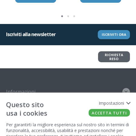
Iscriviti alla newsletter
ISCRIVITI ORA
Vuoi restituire un articolo?
RICHIESTA
Richiedi il reso in pochi clic
RESO
Informazioni
Questo sito
Impostazioni
Contatto
usa i cookies
ACCETTA TUTTI
Legal
Per garantirti la migliore esperienza sul nostro sito in termini di
funzionalità, accessibilità, usabilità e prestazioni nonché per
Gestore del sito