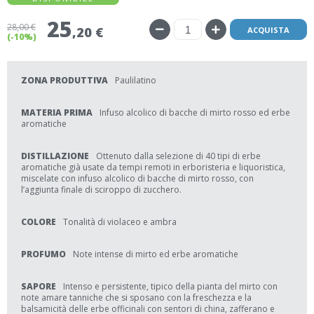
25
28
,00 €
,20 €
ACQUISTA
(-10%)
ZONA PRODUTTIVA
Paulilatino
MATERIA PRIMA
Infuso alcolico di bacche di mirto rosso ed erbe
aromatiche
DISTILLAZIONE
Ottenuto dalla selezione di 40 tipi di erbe
aromatiche già usate da tempi remoti in erboristeria e liquoristica,
miscelate con infuso alcolico di bacche di mirto rosso, con
l’aggiunta finale di sciroppo di zucchero.
COLORE
Tonalità di violaceo e ambra
PROFUMO
Note intense di mirto ed erbe aromatiche
SAPORE
Intenso e persistente, tipico della pianta del mirto con
note amare tanniche che si sposano con la freschezza e la
balsamicità delle erbe officinali con sentori di china, zafferano e