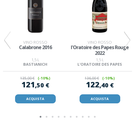
VINO ROSSO
VINO ROSSO
a
Calabrone 2016
l'Oratoire des Papes Rouge
2022
1,5 L
1,5 L
BASTIANICH
L'ORATOIRE DES PAPES
135
,00 €
(-10%)
136
,00 €
(-10%)
121
122
,50 €
,40 €
ACQUISTA
ACQUISTA