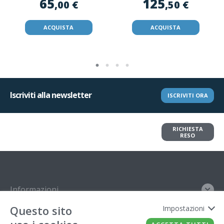
65
125
,00 €
,50 €
ACQUISTA
ACQUISTA
Iscriviti alla newsletter
ISCRIVITI ORA
Vuoi restituire un articolo?
RICHIESTA
Richiedi il reso in pochi clic
RESO
Informazioni
Questo sito
Impostazioni
Contatto