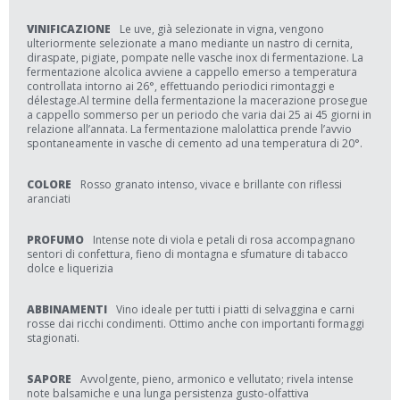
VINIFICAZIONE
Le uve, già selezionate in vigna, vengono
ulteriormente selezionate a mano mediante un nastro di cernita,
diraspate, pigiate, pompate nelle vasche inox di fermentazione. La
fermentazione alcolica avviene a cappello emerso a temperatura
controllata intorno ai 26°, effettuando periodici rimontaggi e
délestage.Al termine della fermentazione la macerazione prosegue
a cappello sommerso per un periodo che varia dai 25 ai 45 giorni in
relazione all’annata. La fermentazione malolattica prende l’avvio
spontaneamente in vasche di cemento ad una temperatura di 20°.
COLORE
Rosso granato intenso, vivace e brillante con riflessi
aranciati
PROFUMO
Intense note di viola e petali di rosa accompagnano
sentori di confettura, fieno di montagna e sfumature di tabacco
dolce e liquerizia
ABBINAMENTI
Vino ideale per tutti i piatti di selvaggina e carni
rosse dai ricchi condimenti. Ottimo anche con importanti formaggi
stagionati.
SAPORE
Avvolgente, pieno, armonico e vellutato; rivela intense
note balsamiche e una lunga persistenza gusto-olfattiva