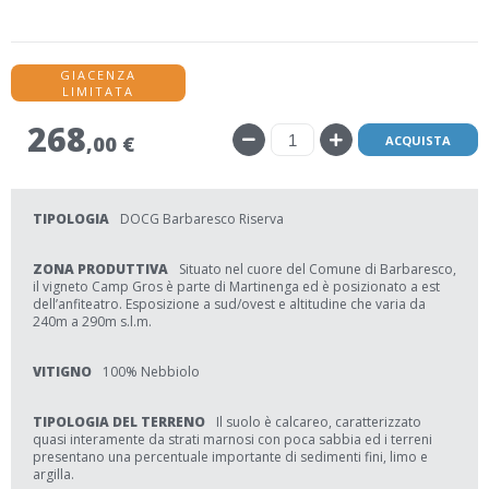
GIACENZA
LIMITATA
268
,00 €
ACQUISTA
TIPOLOGIA
DOCG Barbaresco Riserva
ZONA PRODUTTIVA
Situato nel cuore del Comune di Barbaresco,
il vigneto Camp Gros è parte di Martinenga ed è posizionato a est
dell’anfiteatro. Esposizione a sud/ovest e altitudine che varia da
240m a 290m s.l.m.
VITIGNO
100% Nebbiolo
TIPOLOGIA DEL TERRENO
Il suolo è calcareo, caratterizzato
quasi interamente da strati marnosi con poca sabbia ed i terreni
presentano una percentuale importante di sedimenti fini, limo e
argilla.