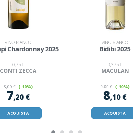
VINO BIANCO
VINO BIANCO
upi Chardonnay 2025
Bidibi 2025
0,75 L
0,375 L
CONTI ZECCA
MACULAN
8
,00 €
9
,00 €
(-10%)
(-10%)
7
8
,20 €
,10 €
ACQUISTA
ACQUISTA