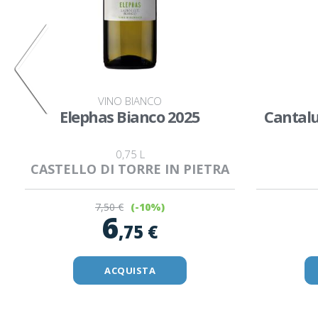
VINO BIANCO
Elephas Bianco 2025
Cantal
0,75 L
CASTELLO DI TORRE IN PIETRA
7
,50 €
(-10%)
6
,75 €
ACQUISTA