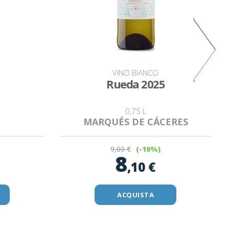
VINO BIANCO
Rueda 2025
0,75 L
MARQUÉS DE CÁCERES
9
,00 €
(-10%)
8
,10 €
ACQUISTA