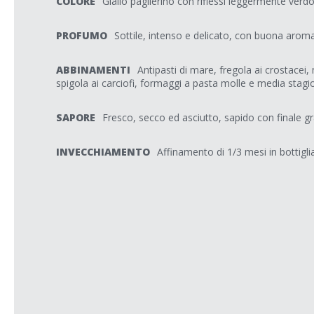
COLORE
Giallo paglierino con riflessi leggermente verd
PROFUMO
Sottile, intenso e delicato, con buona arom
ABBINAMENTI
Antipasti di mare, fregola ai crostacei,
spigola ai carciofi, formaggi a pasta molle e media stagi
SAPORE
Fresco, secco ed asciutto, sapido con finale gr
INVECCHIAMENTO
Affinamento di 1/3 mesi in bottiglia