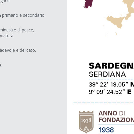
ognoli
a primario e secondario.
 minestre di pesce,
onatura.
adevole e delicato.
.