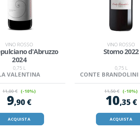
VINO ROSSO
VINO ROSSO
pulciano d'Abruzzo
Stomo 2022
2024
0,75 L
0,75 L
LA VALENTINA
CONTE BRANDOLINI
11
,00 €
11
,50 €
(-10%)
(-10%)
9
10
,90 €
,35 €
ACQUISTA
ACQUISTA