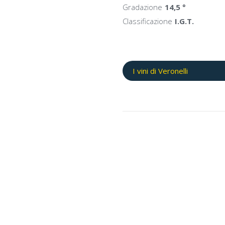
Gradazione
14,5 °
Classificazione
I.G.T.
I vini di Veronelli