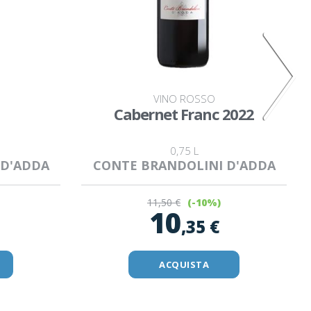
VINO ROSSO
Cabernet Franc 2022
0,75 L
 D'ADDA
CONTE BRANDOLINI D'ADDA
11
,50 €
(-10%)
10
,35 €
ACQUISTA