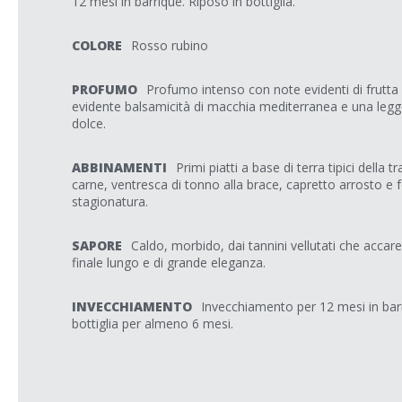
12 mesi in barrique. Riposo in bottiglia.
COLORE
Rosso rubino
PROFUMO
Profumo intenso con note evidenti di frutta 
evidente balsamicità di macchia mediterranea e una legg
dolce.
ABBINAMENTI
Primi piatti a base di terra tipici della tr
carne, ventresca di tonno alla brace, capretto arrosto e
stagionatura.
SAPORE
Caldo, morbido, dai tannini vellutati che accar
finale lungo e di grande eleganza.
INVECCHIAMENTO
Invecchiamento per 12 mesi in bar
bottiglia per almeno 6 mesi.