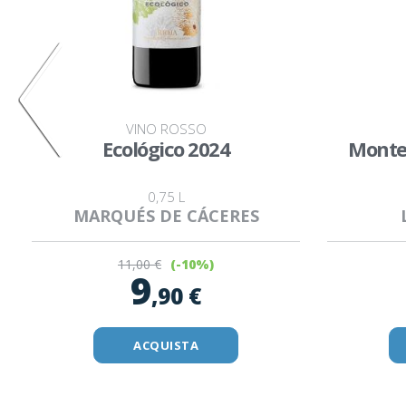
VINO ROSSO
Ecológico 2024
Monte
0,75 L
MARQUÉS DE CÁCERES
11
,00 €
(-10%)
9
,90 €
ACQUISTA