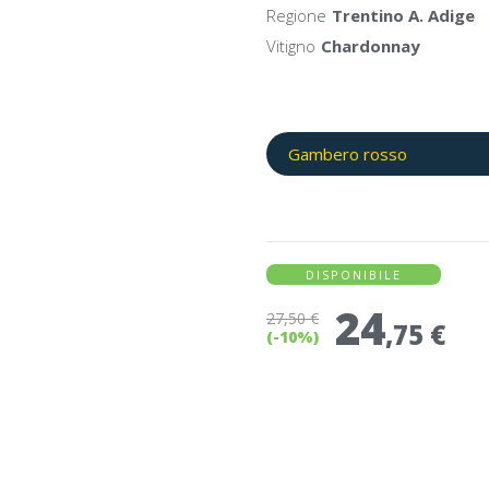
Regione
Trentino A. Adige
Vitigno
Chardonnay
Gambero rosso
DISPONIBILE
24
27
,50 €
,75 €
(-10%)