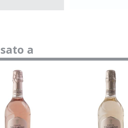
ssato a