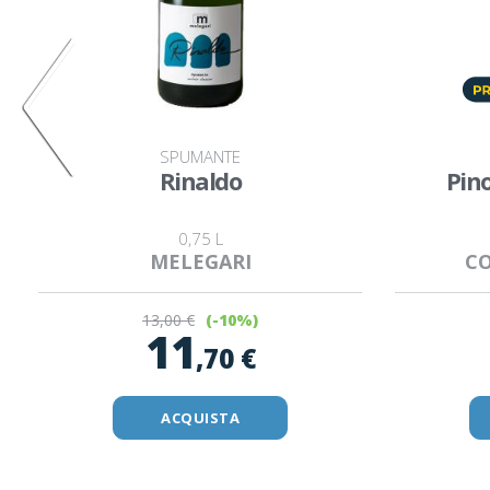
SPUMANTE
Rinaldo
Pin
0,75 L
MELEGARI
CO
13
,00 €
(-10%)
11
,70 €
ACQUISTA