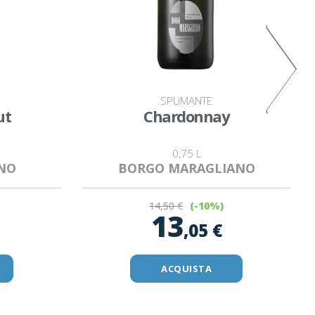
SPUMANTE
ut
Chardonnay
0,75 L
INO
BORGO MARAGLIANO
14
,50 €
(-10%)
13
,05 €
ACQUISTA