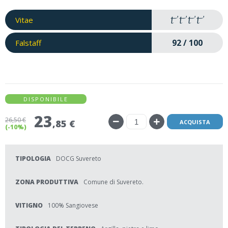
Vitae
92 / 100
Falstaff
DISPONIBILE
23
26
,50 €
,85 €
ACQUISTA
(-10%)
TIPOLOGIA
DOCG Suvereto
ZONA PRODUTTIVA
Comune di Suvereto.
VITIGNO
100% Sangiovese