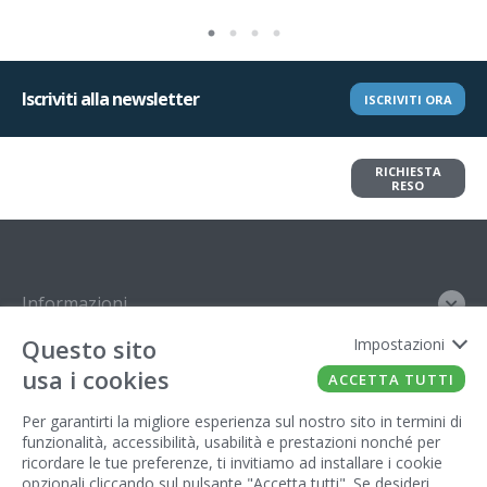
Iscriviti alla newsletter
ISCRIVITI ORA
Vuoi restituire un articolo?
RICHIESTA
Richiedi il reso in pochi clic
RESO
Informazioni
Questo sito
Impostazioni
Contatto
usa i cookies
ACCETTA TUTTI
Legal
Per garantirti la migliore esperienza sul nostro sito in termini di
funzionalità, accessibilità, usabilità e prestazioni nonché per
Gestore del sito
ricordare le tue preferenze, ti invitiamo ad installare i cookie
opzionali cliccando sul pulsante "Accetta tutti". Se desideri