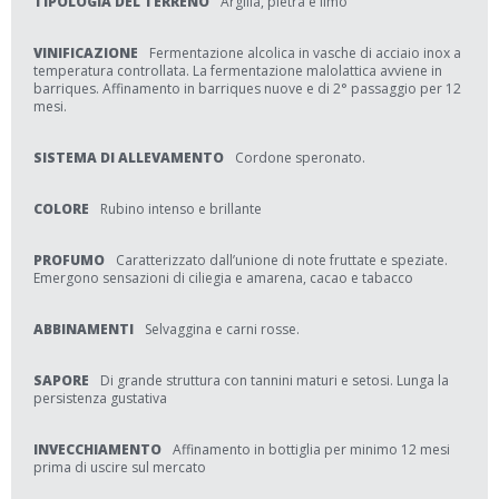
TIPOLOGIA DEL TERRENO
Argilla, pietra e limo
VINIFICAZIONE
Fermentazione alcolica in vasche di acciaio inox a
temperatura controllata. La fermentazione malolattica avviene in
barriques. Affinamento in barriques nuove e di 2° passaggio per 12
mesi.
SISTEMA DI ALLEVAMENTO
Cordone speronato.
COLORE
Rubino intenso e brillante
PROFUMO
Caratterizzato dall’unione di note fruttate e speziate.
Emergono sensazioni di ciliegia e amarena, cacao e tabacco
ABBINAMENTI
Selvaggina e carni rosse.
SAPORE
Di grande struttura con tannini maturi e setosi. Lunga la
persistenza gustativa
INVECCHIAMENTO
Affinamento in bottiglia per minimo 12 mesi
prima di uscire sul mercato