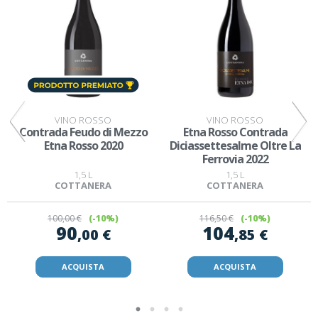
VINO ROSSO
VINO ROSSO
Contrada Feudo di Mezzo
Etna Rosso Contrada
Etna Rosso 2020
Diciassettesalme Oltre La
Ferrovia 2022
1,5 L
1,5 L
COTTANERA
COTTANERA
100
,00 €
(-10%)
116
,50 €
(-10%)
90
104
,00 €
,85 €
ACQUISTA
ACQUISTA