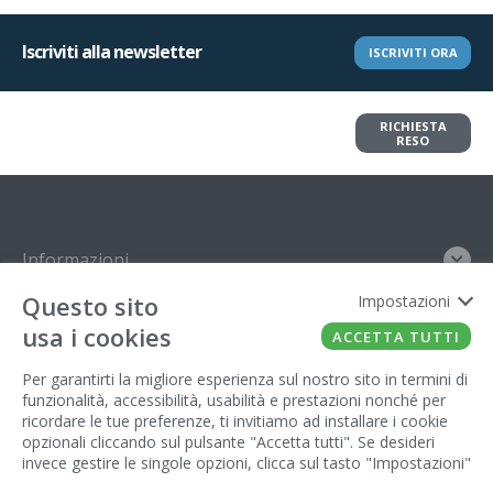
Iscriviti alla newsletter
ISCRIVITI ORA
Vuoi restituire un articolo?
RICHIESTA
Richiedi il reso in pochi clic
RESO
Informazioni
Questo sito
Impostazioni
Contatto
usa i cookies
ACCETTA TUTTI
Legal
Per garantirti la migliore esperienza sul nostro sito in termini di
funzionalità, accessibilità, usabilità e prestazioni nonché per
Gestore del sito
ricordare le tue preferenze, ti invitiamo ad installare i cookie
opzionali cliccando sul pulsante "Accetta tutti". Se desideri
invece gestire le singole opzioni, clicca sul tasto "Impostazioni"
FATTO CON IL
DA EUROBUSINESS