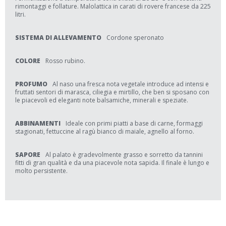
rimontaggi e follature. Malolattica in carati di rovere francese da 225
litri.
SISTEMA DI ALLEVAMENTO
Cordone speronato
COLORE
Rosso rubino.
PROFUMO
Al naso una fresca nota vegetale introduce ad intensi e
fruttati sentori di marasca, ciliegia e mirtillo, che ben si sposano con
le piacevoli ed eleganti note balsamiche, minerali e speziate.
ABBINAMENTI
Ideale con primi piatti a base di carne, formaggi
stagionati, fettuccine al ragù bianco di maiale, agnello al forno.
SAPORE
Al palato è gradevolmente grasso e sorretto da tannini
fitti di gran qualità e da una piacevole nota sapida. Il finale è lungo e
molto persistente.