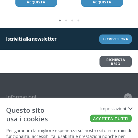
ACQUISTA
ACQUISTA
Iscriviti alla newsletter
ISCRIVITI ORA
Vuoi restituire un articolo?
RICHIESTA
Richiedi il reso in pochi clic
RESO
Informazioni
Questo sito
Impostazioni
Contatto
usa i cookies
ACCETTA TUTTI
Legal
Per garantirti la migliore esperienza sul nostro sito in termini di
funzionalità, accessibilità, usabilità e prestazioni nonché per