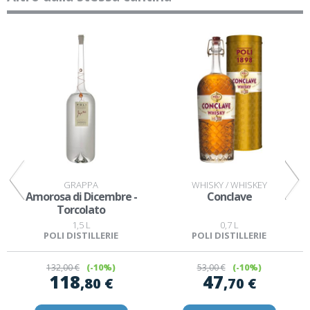
GRAPPA
WHISKY / WHISKEY
Amorosa di Dicembre -
Conclave
Torcolato
1,5 L
0,7 L
POLI DISTILLERIE
POLI DISTILLERIE
132
,00 €
(-10%)
53
,00 €
(-10%)
118
47
,80 €
,70 €