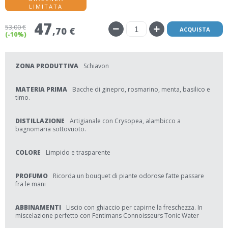
LIMITATA
47
53
,00 €
,70 €
ACQUISTA
(-10%)
ZONA PRODUTTIVA
Schiavon
MATERIA PRIMA
Bacche di ginepro, rosmarino, menta, basilico e
timo.
DISTILLAZIONE
Artigianale con Crysopea, alambicco a
bagnomaria sottovuoto.
COLORE
Limpido e trasparente
PROFUMO
Ricorda un bouquet di piante odorose fatte passare
fra le mani
ABBINAMENTI
Liscio con ghiaccio per capirne la freschezza. In
miscelazione perfetto con Fentimans Connoisseurs Tonic Water