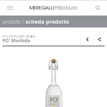
prodotti
/
scheda prodotto
POLI DISTILLERIE
/
014LA
PO' Morbida