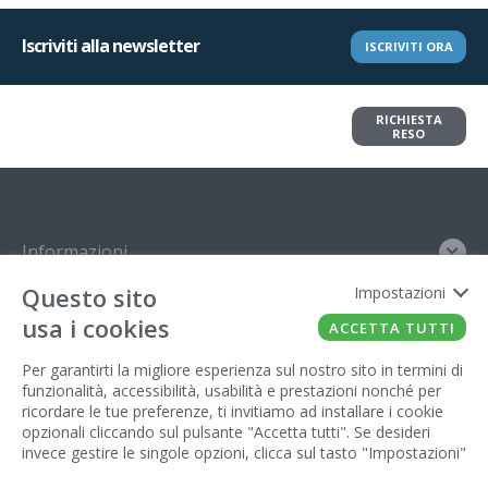
Iscriviti alla newsletter
ISCRIVITI ORA
Vuoi restituire un articolo?
RICHIESTA
Richiedi il reso in pochi clic
RESO
Informazioni
Questo sito
Impostazioni
Contatto
usa i cookies
ACCETTA TUTTI
Legal
Per garantirti la migliore esperienza sul nostro sito in termini di
funzionalità, accessibilità, usabilità e prestazioni nonché per
Gestore del sito
ricordare le tue preferenze, ti invitiamo ad installare i cookie
opzionali cliccando sul pulsante "Accetta tutti". Se desideri
invece gestire le singole opzioni, clicca sul tasto "Impostazioni"
FATTO CON IL
DA EUROBUSINESS