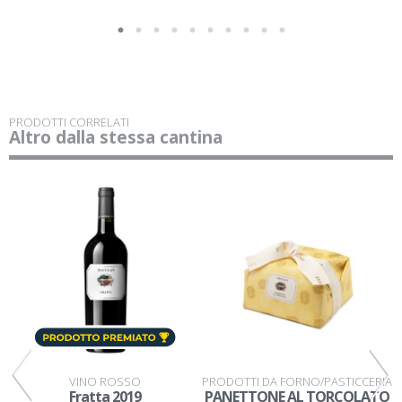
PRODOTTI CORRELATI
Altro dalla stessa cantina
VINO ROSSO
PRODOTTI DA FORNO/PASTICCERIA
P
Fratta 2019
PANETTONE AL TORCOLATO
C