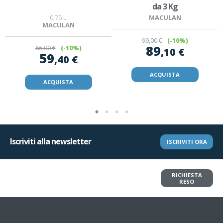
da 3 Kg
0,75 L
MACULAN
MACULAN
99
,00 €
(-10%)
89
66
,00 €
(-10%)
,10 €
59
,40 €
ACQUISTA
ACQUISTA
Iscriviti alla newsletter
ISCRIVITI ORA
Vuoi restituire un articolo?
RICHIESTA
Richiedi il reso in pochi clic
RESO