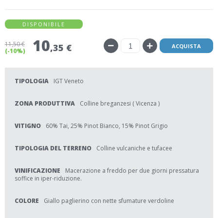
DISPONIBILE
10
11
,50 €
,35 €
ACQUISTA
(-10%)
TIPOLOGIA
IGT Veneto
ZONA PRODUTTIVA
Colline breganzesi ( Vicenza )
VITIGNO
60% Tai, 25% Pinot Bianco, 15% Pinot Grigio
TIPOLOGIA DEL TERRENO
Colline vulcaniche e tufacee
VINIFICAZIONE
Macerazione a freddo per due giorni pressatura
soffice in iper-riduzione.
COLORE
Giallo paglierino con nette sfumature verdoline