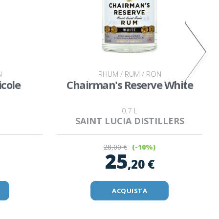
N
RHUM / RUM / RON
cole
Chairman's Reserve White
0,7 L
SAINT LUCIA DISTILLERS
28
,00 €
(-10%)
25
,20 €
ACQUISTA