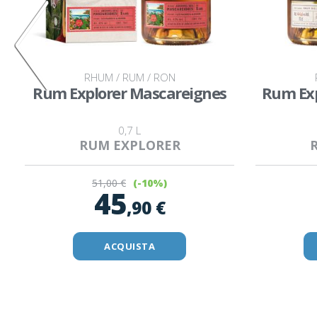
RHUM / RUM / RON
Rum Explorer Mascareignes
Rum Exp
0,7 L
RUM EXPLORER
51
,00 €
(-10%)
45
,90 €
ACQUISTA