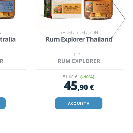
N
RHUM / RUM / RON
tralia
Rum Explorer Thailand
0,7 L
R
RUM EXPLORER
51
,00 €
(-10%)
45
,90 €
ACQUISTA