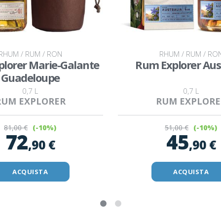
RHUM / RUM / RON
RHUM / RUM / RO
lorer Marie-Galante
Rum Explorer Aus
Guadeloupe
0,7 L
0,7 L
RUM EXPLORER
RUM EXPLORE
81
,00 €
51
,00 €
(-10%)
(-10%)
72
45
,90 €
,90 €
ACQUISTA
ACQUISTA