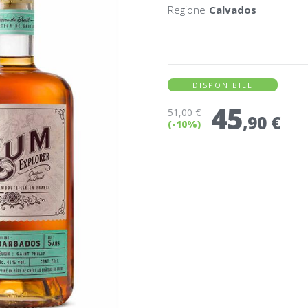
Regione
Calvados
DISPONIBILE
45
51
,00 €
,90 €
(-10%)