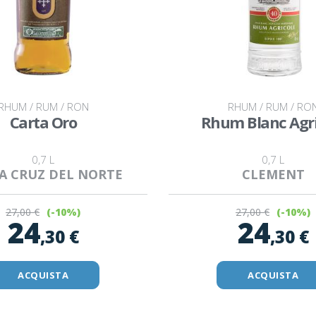
RHUM / RUM / RON
RHUM / RUM / RO
Carta Oro
Rhum Blanc Agri
0,7 L
0,7 L
A CRUZ DEL NORTE
CLEMENT
27
,00 €
27
,00 €
(-10%)
(-10%)
24
24
,30 €
,30 €
ACQUISTA
ACQUISTA