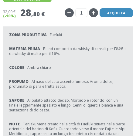
28
32
,00 €
,80 €
ACQUISTA
(-10%)
ZONA PRODUTTIVA
Fuefuki
MATERIA PRIMA
Blend composto da whisky di cereali per l'84% e
da whisky di malto per il 16%.
COLORE
Ambra chiaro
PROFUMO
Al naso delicato accento fumoso. Aroma dolce,
profumato di pera e frutta secca.
SAPORE
Al palato attacco deciso. Morbido e rotondo, con un
finale leggermente speziato e lungo. Cenni di quercia bianca e una
sensazione di dolcezza.
NOTE
Tenjaku viene creato nella città di Fuefuki situata nella parte
orientale del bacino di Kofu. Guardando verso il monte Fuji e le Alpi
Meridionali, rappresenta un luogo benedetto circondato da una