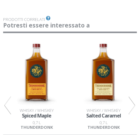
PRODOTTI CORRELATI
Potresti essere interessato a
WHISKY / WHISKEY
WHISKY / WHISKEY
Spiced Maple
Salted Caramel
0,7 L
0,7 L
.
THUNDERDONK
THUNDERDONK