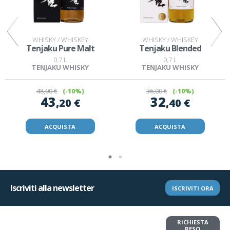
WHISKY / WHISKEY
WHISKY / WHISKEY
Tenjaku Pure Malt
Tenjaku Blended
S
0,7 L
0,7 L
TENJAKU WHISKY
TENJAKU WHISKY
48
,00 €
(-10%)
36
,00 €
(-10%)
43
32
,20 €
,40 €
ACQUISTA
ACQUISTA
Iscriviti alla newsletter
ISCRIVITI ORA
Vuoi restituire un articolo?
RICHIESTA
RESO