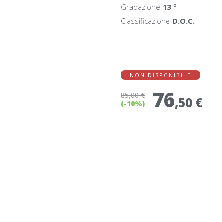
Gradazione
13 °
Classificazione
D.O.C.
NON DISPONIBILE
76
85
,00 €
,50 €
(-10%)