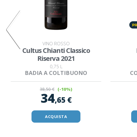
VINO ROSSO
Cultus Chianti Classico
Riserva 2021
0,75 L
BADIA A COLTIBUONO
CO
38
,50 €
(-10%)
34
,65 €
ACQUISTA