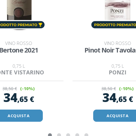
VINO ROSSO
VINO ROSSO
Bertone 2021
Pinot Noir Tavola
0,75 L
0,75 L
NTE VISTARINO
PONZI
38
,50 €
38
,50 €
(-10%)
(-10%)
34
34
,65 €
,65 €
ACQUISTA
ACQUISTA