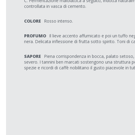
C. Fermentazione malolattica a seguito, indotta natura
controllata in vasca di cemento.
COLORE
Rosso intenso.
PROFUMO
Il lieve accento affumicato e poi un tuffo neg
nera. Delicata inflessione di frutta sotto spirito. Toni di 
SAPORE
Piena corrispondenza in bocca, palato setoso, 
severo. I tannini ben marcati sostengono una struttura
spezie e ricordi di caffè nobilitano il gusto piacevole in t