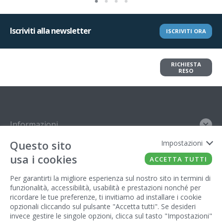
Iscriviti alla newsletter
ISCRIVITI ORA
Vuoi restituire un articolo?
RICHIESTA
Richiedi il reso in pochi clic
RESO
Informazioni
Questo sito
Impostazioni
Contatto
usa i cookies
ACCETTA TUTTI
Legal
Per garantirti la migliore esperienza sul nostro sito in termini di
funzionalità, accessibilità, usabilità e prestazioni nonché per
Gestore del sito
ricordare le tue preferenze, ti invitiamo ad installare i cookie
opzionali cliccando sul pulsante "Accetta tutti". Se desideri
invece gestire le singole opzioni, clicca sul tasto "Impostazioni"
FATTO CON IL
DA EUROBUSINESS