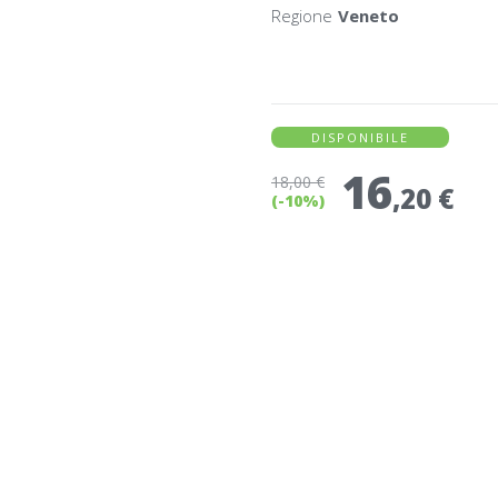
Regione
Veneto
DISPONIBILE
16
18
,00 €
,20 €
(-10%)