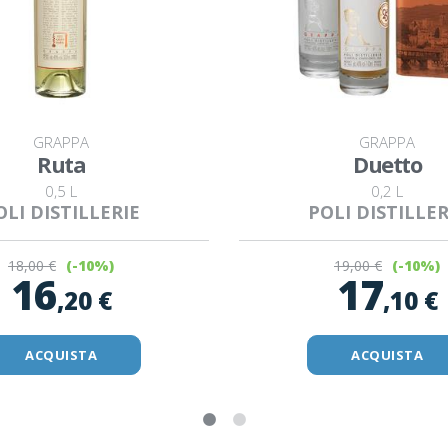
GRAPPA
GRAPPA
Ruta
Duetto
0,5 L
0,2 L
OLI DISTILLERIE
POLI DISTILLER
18
,00 €
19
,00 €
(-10%)
(-10%)
16
17
,20 €
,10 €
ACQUISTA
ACQUISTA