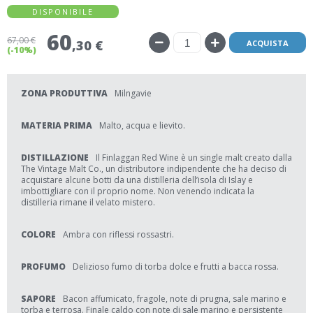
DISPONIBILE
60
67
,00 €
,30 €
ACQUISTA
(-10%)
ZONA PRODUTTIVA
Milngavie
MATERIA PRIMA
Malto, acqua e lievito.
DISTILLAZIONE
Il Finlaggan Red Wine è un single malt creato dalla
The Vintage Malt Co., un distributore indipendente che ha deciso di
acquistare alcune botti da una distilleria dell’isola di Islay e
imbottigliare con il proprio nome. Non venendo indicata la
distilleria rimane il velato mistero.
COLORE
Ambra con riflessi rossastri.
PROFUMO
Delizioso fumo di torba dolce e frutti a bacca rossa.
SAPORE
Bacon affumicato, fragole, note di prugna, sale marino e
torba e terrosa. Finale caldo con note di sale marino e persistente