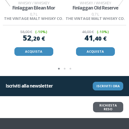
WHISKY / WHISKEY
WHISKY / WHISKEY
Finlaggan Eilean Mor
Finlaggan Old Reserve
0,7 L
0,7 L
.
THE VINTAGE MALT WHISKY CO.
THE VINTAGE MALT WHISKY CO.
58
,00 €
(-10%)
46
,00 €
(-10%)
52
41
,20 €
,40 €
ACQUISTA
ACQUISTA
Iscriviti alla newsletter
ISCRIVITI ORA
Vuoi restituire un articolo?
RICHIESTA
Richiedi il reso in pochi clic
RESO