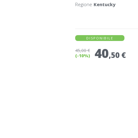
Regione
Kentucky
DISPONIBILE
40
45
,00 €
,50 €
(-10%)