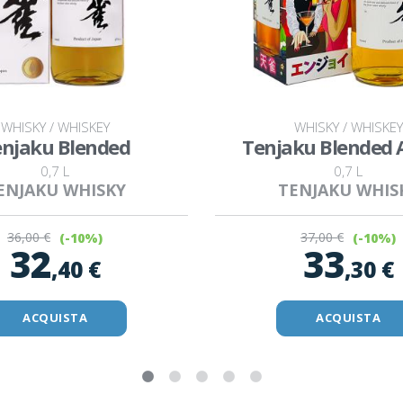
WHISKY / WHISKEY
WHISKY / WHISKEY
njaku Blended
Tenjaku Blended
0,7 L
0,7 L
ENJAKU WHISKY
TENJAKU WHIS
36
,00 €
37
,00 €
(-10%)
(-10%)
32
33
,40 €
,30 €
ACQUISTA
ACQUISTA