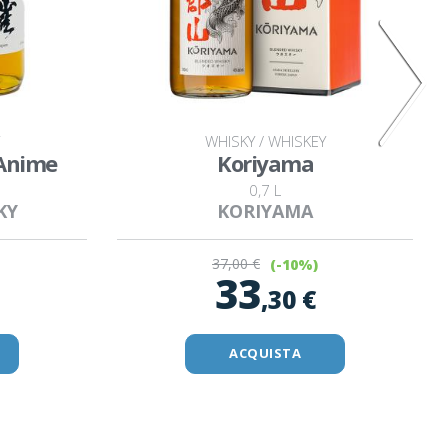
WHISKY / WHISKEY
 Anime
Koriyama
0,7 L
KY
KORIYAMA
37
,00 €
(-10%)
33
,30 €
ACQUISTA