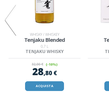
WHISKY / WHISKEY
Tenjaku Blended
Te
0,7 L
TENJAKU WHISKY
T
32
,00 €
(-10%)
28
,80 €
ACQUISTA